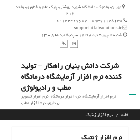
Ski
تهران، ولنجک، دانشگاه شهید بهشتی، پارک علم و فناوری، واحد
t
216
conten
09371178130 - 02122407607
support at labsolutions.ir
شنبه تا چهارشنبه 8 تا 17 - پنجشنبه ها 8 - 13
اینستاگرام
تلگرام
شرکت دانش بنیان راهکار – تولید
کننده نرم افزار آزمایشگاه درمانگاه
مطب و رادیولوژی
نرم افزار آزمایشگاه، نرم افزار درمانگاه، نرم افزار تصویر
برداری، نرم افزار مطب
خانه
نرم افزار ژنتیک
نرم افزار ژنتیک